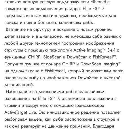
включая полную сетевую поддержку сети Ethernet с
возможностью подключения радара. Elite FS™ 7
предоставляет вам все инструменты, необходимые для
поиска и ловли большего количества рыбы.
Взгляните на структуру и покрытие с новым уровнем
детализации и в диапазоне, не имеющем себе равных с
любой другой технологией построения изображения
структуры с помощью технологии Active Imaging™ 3-в-1 с
функциями CHIRP, SideScan и DownScan с FishReveal™.
Получите лучшее от сонара CHIRP и DownScan Imaging™
на одном экране с FishReveal, который поможет вам легко
распознать рыбу на изображениях DownScan с высокой
детализацией.
Наблюдайте за движениями рыб в высочайшем
разрешении на Elite FS™ 7, отслеживая их движения в
укрытии и вокруг него с помощью трансдьюсера
ActiveTarget Live. Это инновационное решение позволяет
рыболовам видеть, как рыба расположена в структуре и
как она реагирует на движение приманки. Благодаря