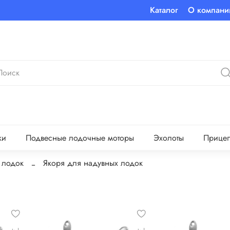
Каталог
О компани
ки
Подвесные лодочные моторы
Эхолоты
Прице
 лодок
Якоря для надувных лодок